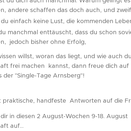
st du dich auch manchmal: Warum gelingt es 
en, andere schaffen das doch auch, und zweif
 du einfach keine Lust, die kommenden Lebens
 du manchmal enttäuscht, dass du schon sovie
en,
jedoch bisher ohne Erfolg,
ssen willst, woran das liegt, und wie auch d
aft frei machen kannst, dann freue dich auf 
 der "Single-Tage Arnsberg"!
Einsichten und
le-Situation dauerhaft verändern kannst.
t praktische, handfeste Antworten auf die Fr
 dir in diesen 2 August-Wochen 9-18. August
aft auf…