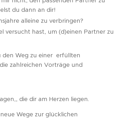
mir nicht, den passenden Partner zu
elst du dann an dir!
jahre alleine zu verbringen?
l versucht hast, um (d)einen Partner zu
u den Weg zu einer erfüllten
die zahlreichen Vorträge und
 Erkenntnissen und Tipps,
wie du
agen,, die dir am Herzen liegen.
 neue Wege zur glücklichen