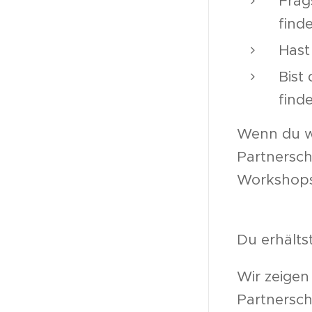
Frag
find
Hast
Bist
find
Wenn du wi
Partnersch
Workshops
deine Sing
Du erhälts
Wir zeigen
Partnersch