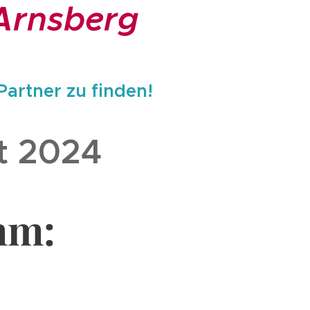
Arnsberg
artner zu finden!
t 2024
mm: