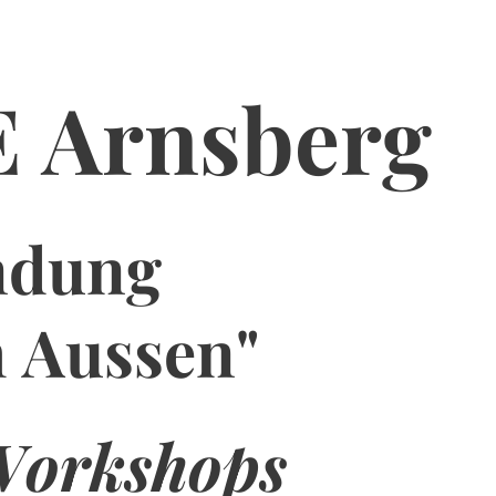
 Arnsberg
ndung
h Aussen"
 Workshops