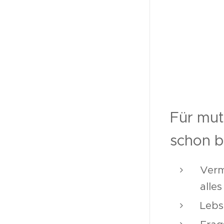
Für muti
schon b
Verm
alles
Lebs