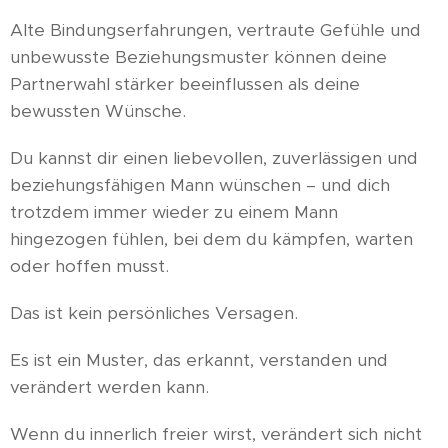
Alte Bindungserfahrungen, vertraute Gefühle und
unbewusste Beziehungsmuster können deine
Partnerwahl stärker beeinflussen als deine
bewussten Wünsche.
Du kannst dir einen liebevollen, zuverlässigen und
beziehungsfähigen Mann wünschen – und dich
trotzdem immer wieder zu einem Mann
hingezogen fühlen, bei dem du kämpfen, warten
oder hoffen musst.
Das ist kein persönliches Versagen.
Es ist ein Muster, das erkannt, verstanden und
verändert werden kann.
Wenn du innerlich freier wirst, verändert sich nicht